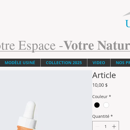
Votre Natur
tre Espace -
MODÈLE USINÉ
COLLECTION 2025
VIDEO
NOS P
Article
Prix
10,00 $
Couleur
*
Quantité
*