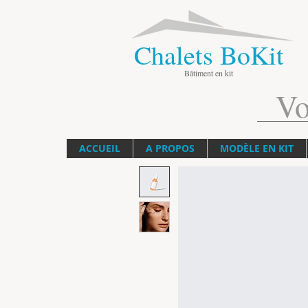
Chalets BoKit
Bâtiment en kit
Vo
ACCUEIL
A PROPOS
MODÈLE EN KIT