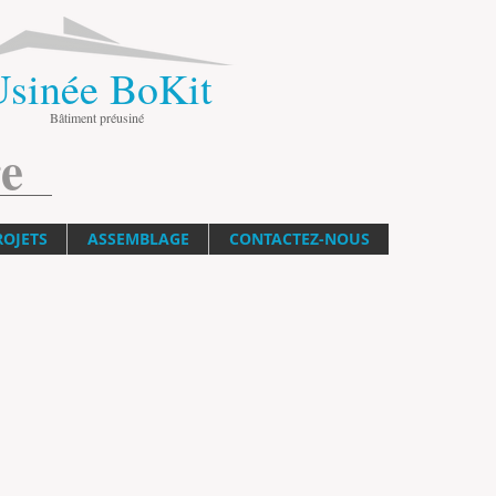
Usinée BoKit
Bâtiment préusiné
e
ROJETS
ASSEMBLAGE
CONTACTEZ-NOUS